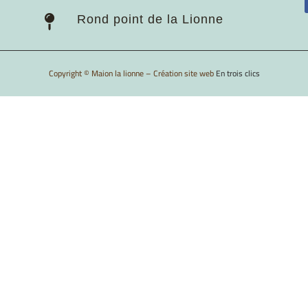
Rond point de la Lionne

Copyright © Maion la lionne – Création site web
En trois clics