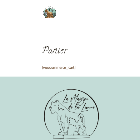
[prisna-google-website-translator]
Panier
[woocommerce_cart]