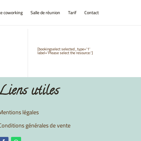
e coworking
Salle de réunion
Tarif
Contact
[bookingselect selected_type='1'
label='Please select the resource:']
Liens utiles
Mentions légales
Conditions générales de vente